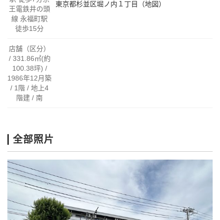
東京都杉並区堀ノ内１丁目（地図）
王電鉄井の頭
線 永福町駅
徒歩15分
店舗（区分）
/ 331.86㎡(約
100.38坪) /
1986年12月築
/ 1階 / 地上4
階建 / 南
全部照片