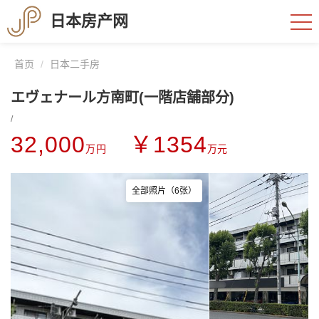
日本房产网
首页
日本二手房
エヴェナール方南町(一階店舗部分)
/
32,000
￥1354
万円
万元
全部照片（6张）