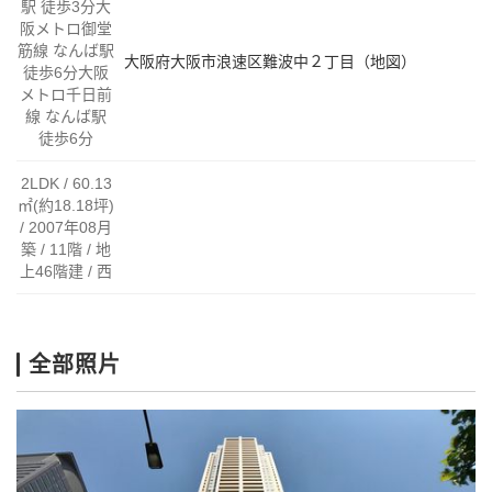
駅 徒歩3分大
阪メトロ御堂
筋線 なんば駅
大阪府大阪市浪速区難波中２丁目（地図）
徒歩6分大阪
メトロ千日前
線 なんば駅
徒歩6分
2LDK / 60.13
㎡(約18.18坪)
/ 2007年08月
築 / 11階 / 地
上46階建 / 西
全部照片