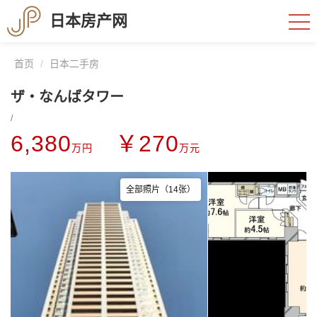
日本房产网
首页
日本二手房
ザ・なんばタワー
/
6,380
￥270
万円
万元
全部照片（14张）