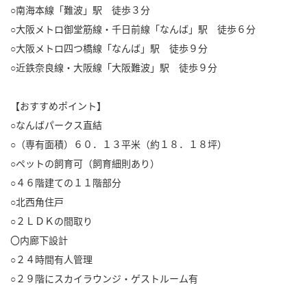
○南海本線「難波」駅 徒歩３分
○大阪メトロ御堂筋線・千日前線「なんば」駅 徒歩６分
○大阪メトロ四つ橋線「なんば」駅 徒歩９分
○近鉄奈良線・大阪線「大阪難波」駅 徒歩９分
【おすすめポイント】
○なんばパークス直結
○（専有面積）６０．１３平米（約１８．１８坪）
○ペットの飼育可（飼育細則あり）
○４６階建ての１１階部分
○北西角住戸
○２ＬＤＫの間取り
〇内廊下設計
○２４時間有人管理
○２９階にスカイラウンジ・ゲストルーム有